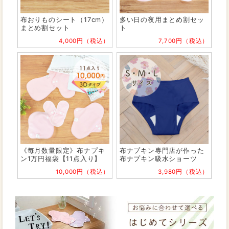
布おりものシート（17cm）
多い日の夜用まとめ割セッ
まとめ割セット
ト
4,000円（税込）
7,700円（税込）
《毎月数量限定》布ナプキ
布ナプキン専門店が作った
ン1万円福袋【11点入り】
布ナプキン吸水ショーツ
10,000円（税込）
3,980円（税込）