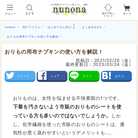
布ナプキン吸水ショーツ[単品]
|
nunona
布ナプコラム
はじめてさん向け
よくあるQ＆A
おりもの用布ナプキンの使い方を解説！
おりもの用布ナプキンの使い方を解説！
投稿日：
2021/02/26（金）
最終更新日：
2023/03/24（金）
ツイート
シェア
ライン
はてぶ
おりものは、女性を悩ませる不快要因の1つです。
下着を汚さないよう市販のおりものシートを使
っている方も多いのではないでしょうか。
しか
し、化学繊維を使った市販のおりものシートは、通
気性が悪く蒸れやすいというデメリットも…。