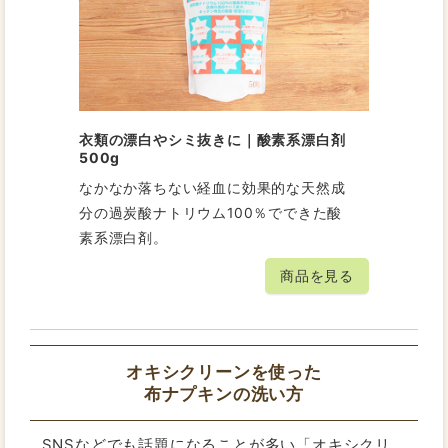
衣類の漂白やシミ抜きに｜酸素系漂白剤
500g
なかなか落ちない経血に効果的な天然成
分の過炭酸ナトリウム100％でできた酸
素系漂白剤。
商品を見る
オキシクリーンを使った
布ナプキンの洗い方
SNSなどでも話題になることが多い「オキシクリ