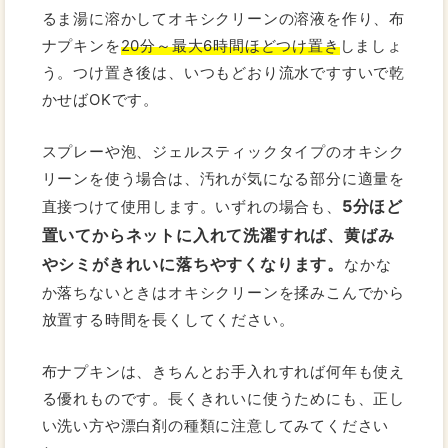
るま湯に溶かしてオキシクリーンの溶液を作り、布
ナプキンを
20分～最大6時間ほどつけ置き
しましょ
う。つけ置き後は、いつもどおり流水ですすいで乾
かせばOKです。
スプレーや泡、ジェルスティックタイプのオキシク
リーンを使う場合は、汚れが気になる部分に適量を
5分ほど
直接つけて使用します。いずれの場合も、
置いてからネットに入れて洗濯すれば、黄ばみ
やシミがきれいに落ちやすくなります。
なかな
か落ちないときはオキシクリーンを揉みこんでから
放置する時間を長くしてください。
布ナプキンは、きちんとお手入れすれば何年も使え
る優れものです。長くきれいに使うためにも、正し
い洗い方や漂白剤の種類に注意してみてください