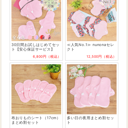
30日間お試しはじめてセッ
≪人気No.1≫ nunonaセレ
ト【安心保証サービス】
クト
6,800円（税込）
12,500円（税込）
布おりものシート（17cm）
多い日の夜用まとめ割セッ
まとめ割セット
ト