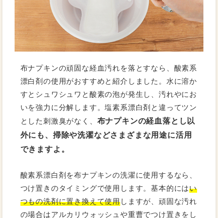
布ナプキンの頑固な経血汚れを落とすなら、酸素系
漂白剤の使用がおすすめと紹介しました。水に溶か
すとシュワシュワと酸素の泡が発生し、汚れやにお
いを強力に分解します。塩素系漂白剤と違ってツン
布ナプキンの経血落とし以
とした刺激臭がなく、
外にも、掃除や洗濯などさまざまな用途に活用
できますよ。
酸素系漂白剤を布ナプキンの洗濯に使用するなら、
つけ置きのタイミングで使用します。基本的には
い
つもの洗剤に置き換えて使用
しますが、頑固な汚れ
の場合はアルカリウォッシュや重曹でつけ置きをし