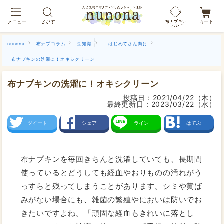
布ナプキン吸水ショーツ[単品]
|
nunona
布ナプコラム
豆知識
はじめてさん向け
布ナプキンの洗濯に！オキシクリーン
布ナプキンの洗濯に！オキシクリーン
投稿日：
2021/04/22（木）
最終更新日：
2023/03/22（水）
ツイート
シェア
ライン
はてぶ
布ナプキンを毎回きちんと洗濯していても、長期間
使っているとどうしても経血やおりものの汚れがう
っすらと残ってしまうことがあります。シミや黄ば
みがない場合にも、雑菌の繁殖やにおいは防いでお
きたいですよね。「頑固な経血もきれいに落とし