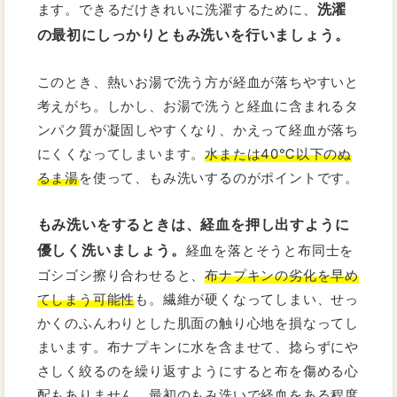
洗濯
ます。できるだけきれいに洗濯するために、
の最初にしっかりともみ洗いを行いましょう。
このとき、熱いお湯で洗う方が経血が落ちやすいと
考えがち。しかし、お湯で洗うと経血に含まれるタ
ンパク質が凝固しやすくなり、かえって経血が落ち
にくくなってしまいます。
水または40℃以下のぬ
るま湯
を使って、もみ洗いするのがポイントです。
もみ洗いをするときは、経血を押し出すように
優しく洗いましょう。
経血を落とそうと布同士を
ゴシゴシ擦り合わせると、
布ナプキンの劣化を早め
てしまう可能性
も。繊維が硬くなってしまい、せっ
かくのふんわりとした肌面の触り心地を損なってし
まいます。布ナプキンに水を含ませて、捻らずにや
さしく絞るのを繰り返すようにすると布を傷める心
配もありません。最初のもみ洗いで経血をある程度