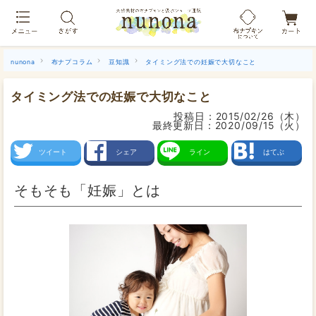
布ナプキン吸水ショーツ[単品]
nunona
布ナプコラム
豆知識
タイミング法での妊娠で大切なこと
タイミング法での妊娠で大切なこと
投稿日：
2015/02/26（木）
最終更新日：
2020/09/15（火）
ツイート
シェア
ライン
はてぶ
そもそも「妊娠」とは