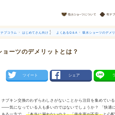
|
布ナプコラム
はじめてさん向け
よくあるQ＆A
吸水ショーツのデメ
ショーツのデメリットとは？
ツイート
シェア
ナプキン交換のわずらわしさがないことから注目を集めてい
——気になっている人も多いのではないでしょうか？ 「快適
ある一方で、
「本当に漏れないの？」「衛生面が不安」
と心