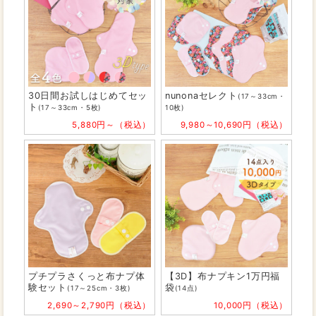
30日間お試しはじめてセッ
nunonaセレクト
(17～33cm・
ト
(17～33cm・5枚)
10枚)
5,880円～（税込）
9,980～10,690円（税込）
プチプラさくっと布ナプ体
【3D】布ナプキン1万円福
験セット
袋
(17～25cm・3枚)
(14点)
2,690～2,790円（税込）
10,000円（税込）