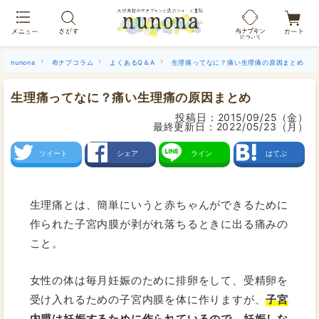
布ナプキン吸水ショーツ[単品]
nunona
布ナプコラム
よくあるQ＆A
生理痛ってなに？痛い生理痛の原因まとめ
生理痛ってなに？痛い生理痛の原因まとめ
投稿日：
2015/09/25（金）
最終更新日：
2022/05/23（月）
ツイート
シェア
ライン
はてぶ
生理痛とは、簡単にいうと赤ちゃんができるために
作られた子宮内膜が剥がれ落ちるときに出る痛みの
こと。
女性の体は毎月妊娠のために排卵をして、受精卵を
受け入れるための子宮内膜を体に作りますが、
子宮
内膜は妊娠するために作られているので、妊娠しな