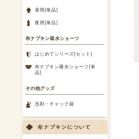
昼用[単品]
夜用[単品]
布ナプキン吸水ショーツ
はじめてシリーズ[セット]
布ナプキン吸水ショーツ[単
品]
その他グッズ
洗剤・チャック袋