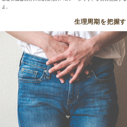
よ。
生理周期を把握す