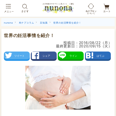
布ナプキン吸水ショーツ[単品]
nunona
布ナプコラム
豆知識
世界の妊活事情を紹介！
世界の妊活事情を紹介！
投稿日：
2016/08/22（月）
最終更新日：
2020/09/15（火）
ツイート
シェア
ライン
はてぶ